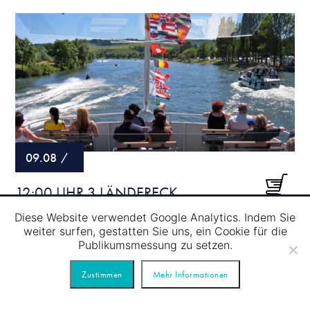
09.08
/
12:00 UHR 3 LÄNDERECK
RUNDFAHRT (SCHENGEN) 120
Diese Website verwendet Google Analytics. Indem Sie
MINUTEN MIT DEM „KLENGE
weiter surfen, gestatten Sie uns, ein Cookie für die
Publikumsmessung zu setzen.
PRËNZ“
Zustimmen
Mehr Informationen