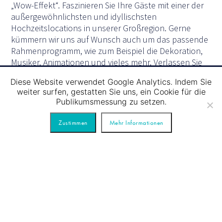
„Wow-Effekt“. Faszinieren Sie Ihre Gäste mit einer der
außergewöhnlichsten und idyllischsten
Hochzeitslocations in unserer Großregion. Gerne
kümmern wir uns auf Wunsch auch um das passende
Rahmenprogramm, wie zum Beispiel die Dekoration,
Musiker, Animationen und vieles mehr. Verlassen Sie
sich auf unsere langjährige Erfahrung und genießen
Diese Website verwendet Google Analytics. Indem Sie
Sie den wichtigsten und romantischsten Tag Ihres
weiter surfen, gestatten Sie uns, ein Cookie für die
Lebens in vollen Zügen. Unsere Eventschiffe bieten
Publikumsmessung zu setzen.
auch die Möglichkeit, eine Trauungszeremonie unter
freiem Himmel auf dem Wasser zu vollziehen.
Zustimmen
Mehr Informationen