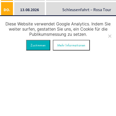
DO.
13.08.2026
Schleusenfahrt – Rosa Tour
Diese Website verwendet Google Analytics. Indem Sie
DO.
13.08.2026
Schleusenfahrt – Rote Tour
weiter surfen, gestatten Sie uns, ein Cookie für die
Publikumsmessung zu setzen.
DO.
13.08.2026
Schleusenfahrt – Grüne Tour
Zustimmen
Mehr Informationen
FR.
14.08.2026
Schleusenfahrt – Gelbe Tour
FR.
14.08.2026
Schleusenfahrt – Blaue Tour
MO.
17.08.2026
Schleusenfahrt – Gelbe Tour
MO.
17.08.2026
Schleusenfahrt – Blaue Tour