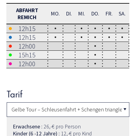
ABFAHRT
MO.
DI.
MI.
DO.
FR.
SA.
S
REMICH
12h15
12h15
12h00
15h15
12h00
Tarif
Erwachsene :
26,-€ pro Person
Kinder (6 -12 Jahre) :
12,-€ pro Kind