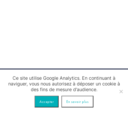
Ce site utilise Google Analytics. En continuant à
naviguer, vous nous autorisez à déposer un cookie à
des fins de mesure d'audience.
Faites-nous
Accepter
En savoir plus
confiance !