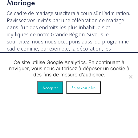
Mariage
Ce cadre de mariage suscitera à coup sûr l’admiration.
Ravissez vos invités par une célébration de mariage
dans l’un des endroits les plus inhabituels et
idylliques de notre Grande Région. Si vous le
souhaitez, nous nous occupons aussi du programme
cadre comme, par exemple, la décoration, les
musiciens, les animations et beaucoup d’autres
choses encore. Faites confiance à notre longue
Ce site utilise Google Analytics. En continuant à
naviguer, vous nous autorisez à déposer un cookie à
expérience et profitez pleinement du jour le plus
des fins de mesure d'audience.
important et le plus romantique de votre vie. Nos
bateaux de réception permettent aussi de célébrer la
Accepter
En savoir plus
cérémonie de mariage en plein air et sur l’eau.