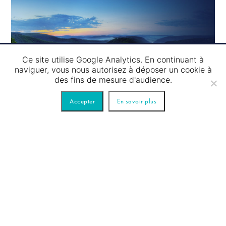
Ce site utilise Google Analytics. En continuant à
naviguer, vous nous autorisez à déposer un cookie à
des fins de mesure d'audience.
Accepter
En savoir plus
Croisières journalières
Faites-nous
confiance !