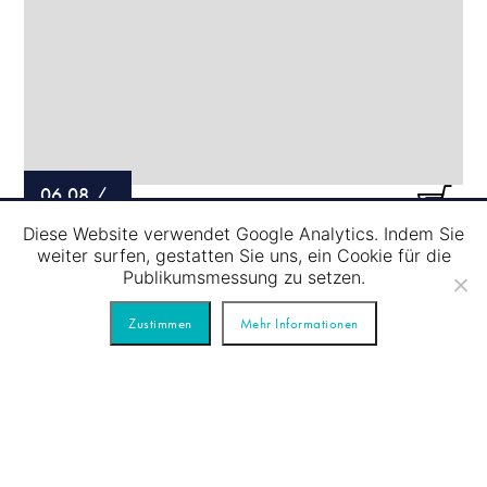
06.08
/
Diese Website verwendet Google Analytics. Indem Sie
SCHLEUSENFAHRT – ROTE TOUR
weiter surfen, gestatten Sie uns, ein Cookie für die
Publikumsmessung zu setzen.
Zustimmen
Mehr Informationen