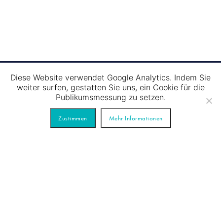
auch um das passende Ra
zum Beispiel die Dekoration
Animationen und vieles mehr
auf unsere langjährige Erf
Sie den wichtigsten und ro
Ihres Lebens in vollen Züg
Eventschiffe bieten auch die
Diese Website verwendet Google Analytics. Indem Sie
Trauungszeremonie unter f
weiter surfen, gestatten Sie uns, ein Cookie für die
dem Wasser zu vollziehen.
Publikumsmessung zu setzen.
Zustimmen
Mehr Informationen