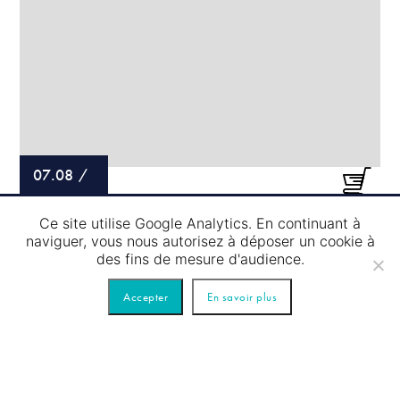
07.08
/
PASSAGE D’ÉCLUSE – TOUR BLEU
Ce site utilise Google Analytics. En continuant à
naviguer, vous nous autorisez à déposer un cookie à
des fins de mesure d'audience.
Accepter
En savoir plus