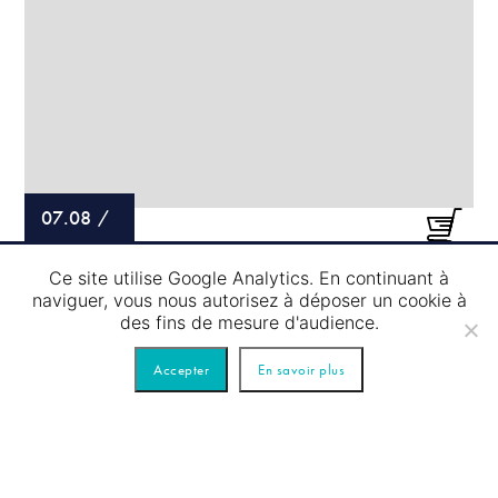
07.08
/
PASSAGE D’ÉCLUSE – TOUR BLEU
Ce site utilise Google Analytics. En continuant à
naviguer, vous nous autorisez à déposer un cookie à
des fins de mesure d'audience.
Accepter
En savoir plus