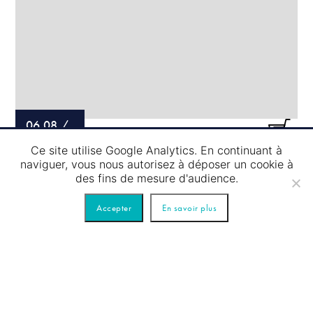
06.08
/
Ce site utilise Google Analytics. En continuant à
PASSAGE D’ÉCLUSE – TOUR ROUGE
naviguer, vous nous autorisez à déposer un cookie à
des fins de mesure d'audience.
Accepter
En savoir plus