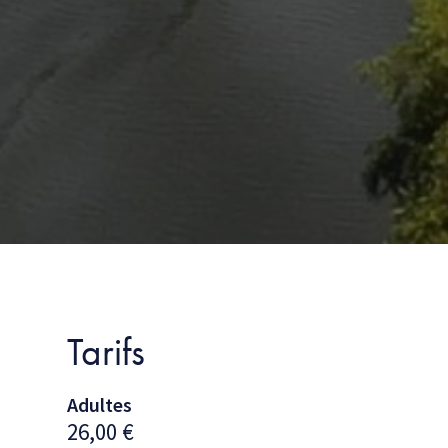
Tarifs
Adultes
26,00
€