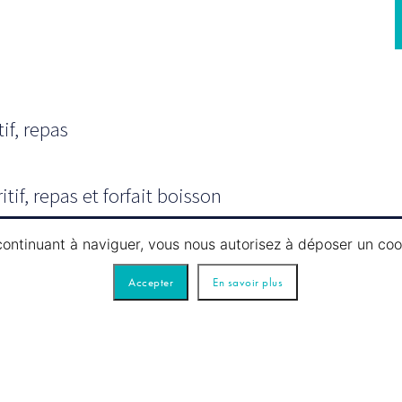
if, repas
tif, repas et forfait boisson
inuit) un apéritif (1 verre), vins
 continuant à naviguer, vous nous autorisez à déposer un co
eau sur table et café.
Accepter
En savoir plus
on