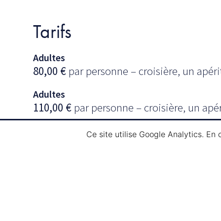
Tarifs
Adultes
80,00
€
par personne – croisière, un apérit
Adultes
110,00
€
par personne – croisière, un apéri
Notre
forfait boissons
comprend (jusqu’a m
Ce site utilise Google Analytics. En
blanc, rouge et rosé, bière, boissons soft, 
Informations & Réservati
Mail :
info@navi-tour.lu
Tél.
: (00352) 75 84 89