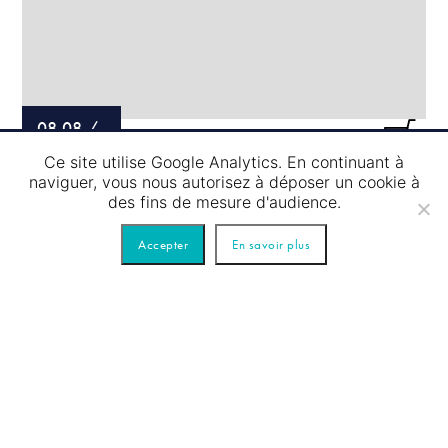
08.08
/
Ce site utilise Google Analytics. En continuant à
PASSAGE D’ÉCLUSE – TOUR JAUNE
naviguer, vous nous autorisez à déposer un cookie à
des fins de mesure d'audience.
Accepter
En savoir plus