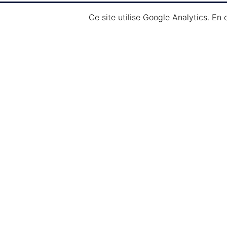
Faites-nous
Ce site utilise Google Analytics. En
confiance !
Vous souhaitez organiser
un
évènement sur mesure ?