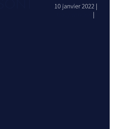
 SONT
10 janvier 2022
|
tracy.winckel
|