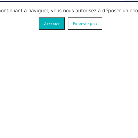
 continuant à naviguer, vous nous autorisez à déposer un co
Accepter
En savoir plus
Demande d